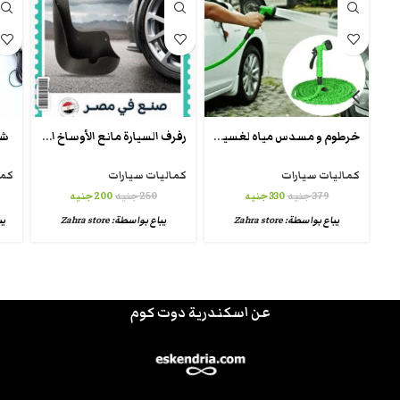
خرطوم و مسدس مياه لغسيل السيارات و الحدائق
رفرف السيارة مانع الأوساخ السحري
شا
كماليات سيارات
كماليات سيارات
كما
379
جنيه
330
جنيه
250
جنيه
200
جنيه
يباع بواسطة:
Zahra store
يباع بواسطة:
Zahra store
يب
عن اسكندرية دوت كوم