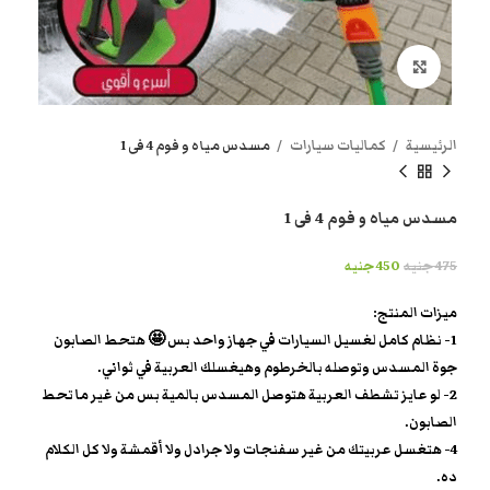
انقر هنا لتكبير الصورة
الرئيسية
كماليات سيارات
مسدس مياه و فوم 4 فى 1
مسدس مياه و فوم 4 فى 1
475
جنيه
450
جنيه
ميزات المنتج:
1- نظام كامل لغسيل السيارات في جهاز واحد بس 🤩 هتحط الصابون
جوة المسدس وتوصله بالخرطوم وهيغسلك العربية في ثواني.
2- لو عايز تشطف العربية هتوصل المسدس بالمية بس من غير ما تحط
الصابون.
4- هتغسل عربيتك من غير سفنجات ولا جرادل ولا أقمشة ولا كل الكلام
ده.