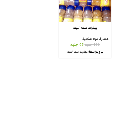
بهارات ست البيت
عطارة
,
مواد غذائية
100
جنيه
95
جنيه
يباع بواسطة:
بهارات ست البيت