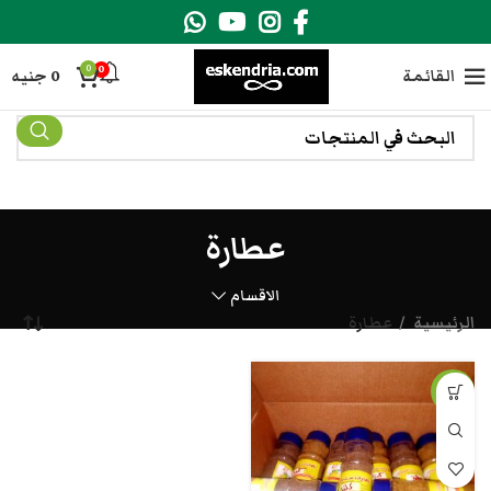
0
0
القائمة
0
جنيه
عطارة
الاقسام
الرئيسية
عطارة
-5%