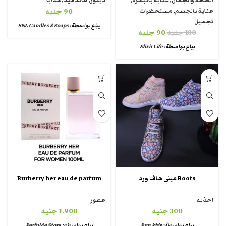
الصحة والجمال
,
عناية بالبشره
,
ديكور
,
هاندميد
,
هدايا
عناية بالجسم
,
مستحضرات
90
جنيه
تجميل
يباع بواسطة:
SNL Candles $ Soaps
130
جنيه
90
جنيه
يباع بواسطة:
Elixir Life
Boots ميني هاف ورد
Burberry her eau de parfum
احذيه
عطور
300
جنيه
1.900
جنيه
يباع بواسطة:
Run kids
يباع بواسطة:
PerfuMe Store