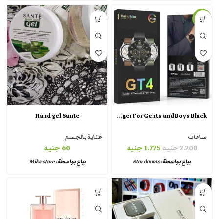
-19%
HainoTeko Germany Haino Teko RW44 Round Screen AMOLED Display Smart Watch With 3 Pair Straps and Wireless Charger For Gents and Boys Black
Hand gel Sante
ساعات
عناية بالجسم
2.200
جنيه
1.775
جنيه
60
جنيه
يباع بواسطة:
Stor doums
يباع بواسطة:
Mika store