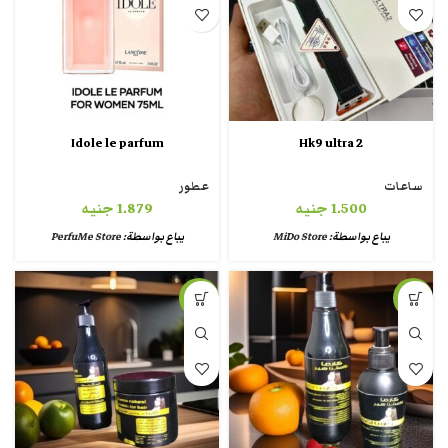
Idole le parfum
Hk9 ultra 2
ساعات
عطور
1.500
جنيه
1.879
جنيه
يباع بواسطة:
MiDo Store
يباع بواسطة:
PerfuMe Store
-8%
-18%