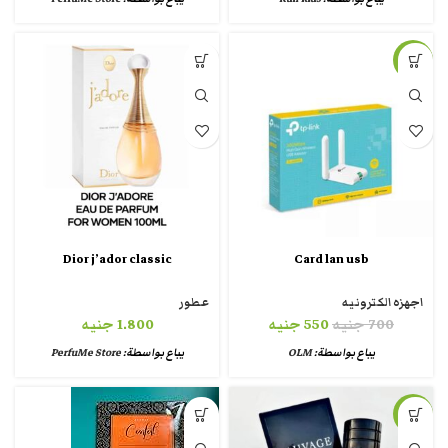
-21%
Dior j’ador classic
Card lan usb
اجهزه الكترونيه
عطور
700
جنيه
550
جنيه
1.800
جنيه
يباع بواسطة:
OLM
يباع بواسطة:
PerfuMe Store
-23%