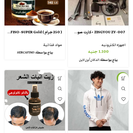
ZINGYOU ZY-007 +كارت صوت v8
( 250 جرام ) SERCAFINO-SUPER Gold
اجهزه الكترونيه
مواد غذائية
1.100
جنيه
يباع بواسطة:
SERCAFINO
يباع بواسطة:
الدكان أون لاين
-29%