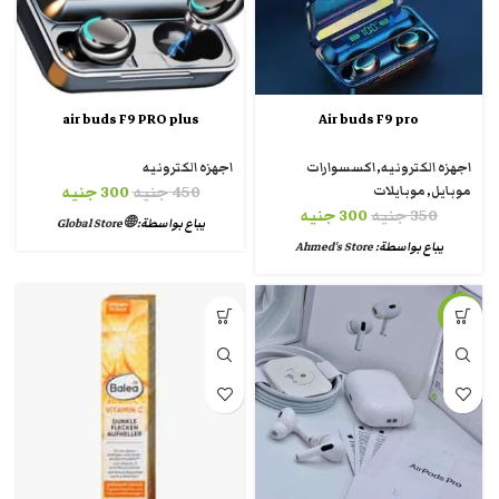
air buds F9 PRO plus
Air buds F9 pro
اجهزه الكترونيه
,
اكسسوارات
اجهزه الكترونيه
موبايل
,
موبايلات
450
جنيه
300
جنيه
350
جنيه
300
جنيه
يباع بواسطة:
🌐 Global Store
يباع بواسطة:
Ahmed's Store
-32%