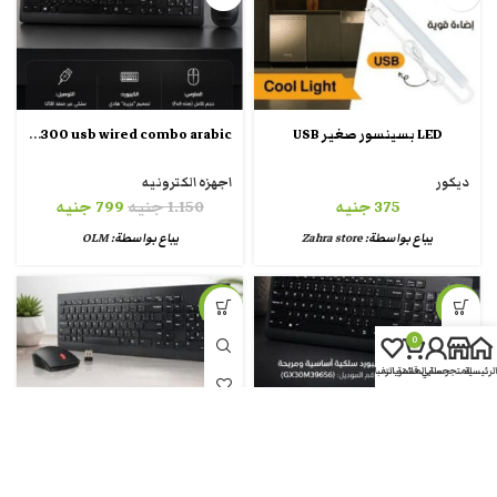
lenovo 300 usb wired combo arabic
LED بسينسور صغير USB
ديكور
اجهزه الكترونيه
375
جنيه
1.150
جنيه
799
جنيه
يباع بواسطة:
Zahra store
يباع بواسطة:
OLM
-18%
-30%
0
الرئيسية
المتجر
حسابي
سلة المشتريات
قائمة الرغبات