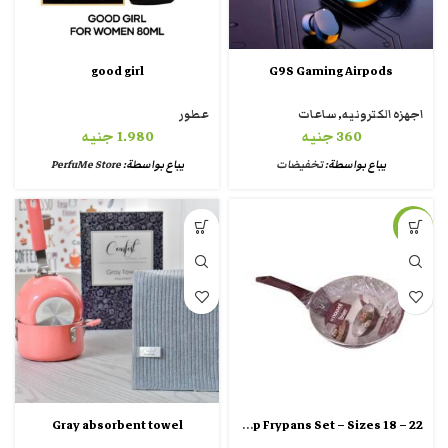
good girl
G9S Gaming Airpods
اجهزه الكترونيه
,
ساعات
عطور
360
جنيه
1.980
جنيه
يباع بواسطة:
تخفيضات
يباع بواسطة:
PerfuMe Store
-12%
Grandi Pop Frypans Set – Sizes 18 – 22
Gray absorbent towel