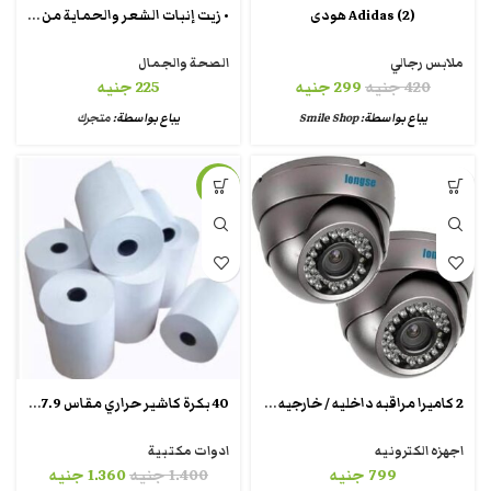
• زيت إنبات الشعر والحماية من الصلع
(Adidas (2 هودى
ملابس رجالي
الصحة والجمال
420
جنيه
299
جنيه
225
جنيه
يباع بواسطة:
Smile Shop
يباع بواسطة:
متجرك
-3%
2 كاميرا مراقبه داخليه / خارجيه رؤيه ليليه واضحه 2 ميجا بيكسل
40 بكرة كاشير حراري مقاس 7.9 سم*55 متر
اجهزه الكترونيه
ادوات مكتبية
799
جنيه
1.400
جنيه
1.360
جنيه