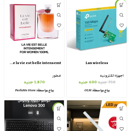
-20%
Lancome la vie est belle intensemt
Lan wireless
اجهزه الكترونيه
عطور
750
جنيه
600
جنيه
1.870
جنيه
يباع بواسطة:
OLM
يباع بواسطة:
PerfuMe Store
-31%