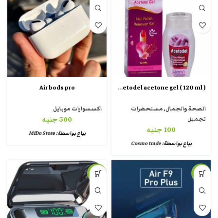
Acetodel acetone gel ( 120 ml )
Air bods pro
الصحة والجمال
,
مستحضرات
اكسسوارات موبايل
تجميل
500
جنيه
100
جنيه
يباع بواسطة:
MiDo Store
يباع بواسطة:
Cosmo trade
-33%
-14%