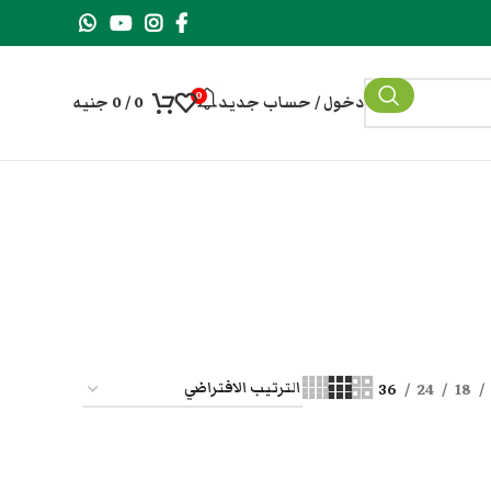
0
دخول / حساب جديد
0
/
0
جنيه
36
24
18