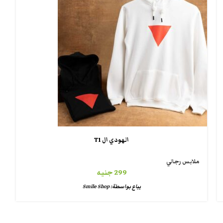
الهودي ال T1
ملابس رجالي
299
جنيه
يباع بواسطة:
Smile Shop