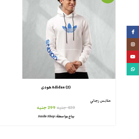
فيسبوك
انستجرام
يوتيوب
واتس اب
(Adidas (2 هودى
ملابس رجالي
420
جنيه
299
جنيه
يباع بواسطة:
Smile Shop