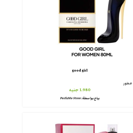
good girl
عطور
1.980
جنيه
يباع بواسطة:
PerfuMe Store