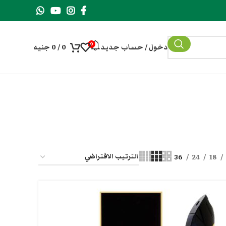
0
دخول / حساب جديد
0
/
0
جنيه
36
24
18