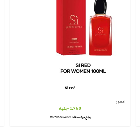
Si red
عطور
1.760
جنيه
يباع بواسطة:
PerfuMe Store