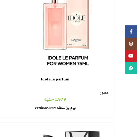
فيسبوك
انستجرام
يوتيوب
واتس اب
Idole le parfum
عطور
1.879
جنيه
يباع بواسطة:
PerfuMe Store