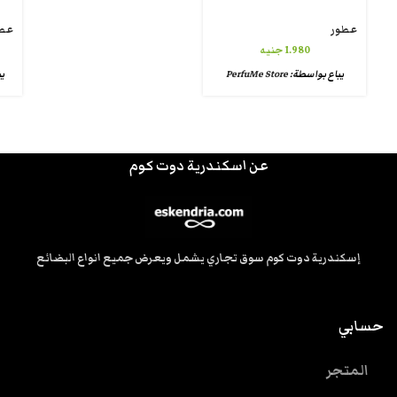
عطور
عط
1.980
جنيه
يباع بواسطة:
PerfuMe Store
ي
عن اسكندرية دوت كوم
إسكندرية دوت كوم سوق تجاري يشمل ويعرض جميع انواع البضائع
حسابي
المتجر