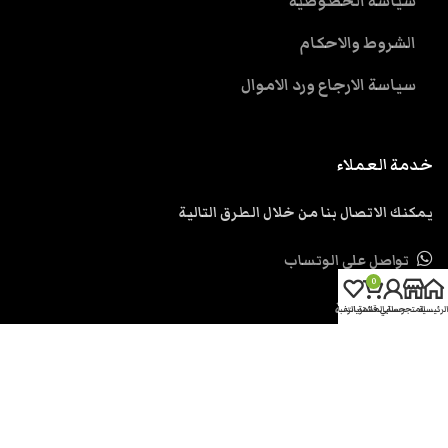
سياسة الخصوصية
الشروط والاحكام
سياسة الارجاع ورد الاموال
خدمة العملاء
يمكنك الاتصال بنا من خلال الطرق التالية
تواصل علي الوتساب
0
ارسل رسالة
الرئيسية
المتجر
حسابي
سلة المشتريات
قائمة الرغبات
support@eskendria.com
الحقوق محفوظة اسكندرية دوت كوم
2026.