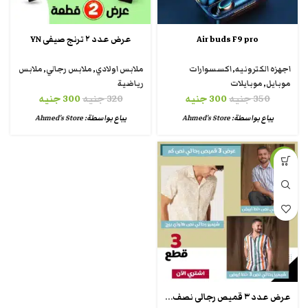
Air buds F9 pro
عرض عدد ٢ ترنج صيفى YN
اجهزه الكترونيه
,
اكسسوارات
ملابس اولادي
,
ملابس رجالي
,
ملابس
موبايل
,
موبايلات
رياضية
350
جنيه
300
جنيه
320
جنيه
300
جنيه
يباع بواسطة:
Ahmed's Store
يباع بواسطة:
Ahmed's Store
-13%
عرض عدد ٣ قميص رجالى نصف كم