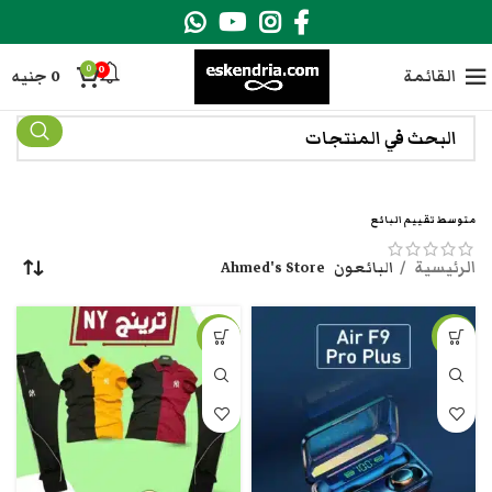
0
0
القائمة
0
جنيه
متوسط تقييم البائع
الرئيسية
البائعون
Ahmed's Store
-6%
-14%