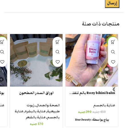
منتجات ذات صلة
-13%
-13%
Rozy bikini balm بالم لتفتيح منطقة البكيني
اوراق السدر المطحون
عناية بالجسم
الصحة والجمال
,
زيوت
عنا
طبيعية
,
عناية بالبشره
,
عناية
450
جنيه
390
جنيه
بالجسم
,
عناية بالشعر
يباع بواسطة:
Your beauty
170
جنيه