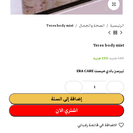
انقر هنا لتكبير الصورة
الرئيسية
الصحة والجمال
Teres body mist
Teres body mist
140
جنيه
130
جنيه
تيرسز بادي ميست ERA CARE
إضافة إلى السلة
اشتري الان
الاضافة الي قائمة رغباتي