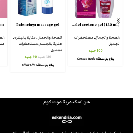
Acetodel acetone gel ( 120 ml )
um
Balenciaga massage gel
الصحة والجمال
,
مستحضرات
الصحة والجمال
,
عناية بالبشره
,
الص
تجميل
عناية بالجسم
,
مستحضرات
مس
تجميل
100
جنيه
130
جنيه
90
جنيه
يباع بواسطة:
Cosmo trade
يباع بواسطة:
Elixir Life
عن اسكندرية دوت كوم