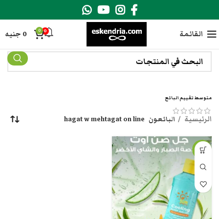
0
0
القائمة
0
جنيه
متوسط تقييم البائع
الرئيسية
البائعون
hagat w mehtagat on line
-19%