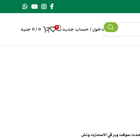
0
دخول / حساب جديد
0
/
0
جنيه