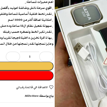
اهم مميزات للساعة:_
_اقوي سرعة تاتش وشاشة اموليد بأفضل تشبع
_تقدر تحط خلفية أساسية للساعة وخلفية
_امكانية اضافة أكتر من 1000 اسم
_سهولة تفعيل نظام ال12 ساعة وده مش موجود في 90% من الساعات
_تقدر تكبر الخط وتصغره حسب رغبتك
_بها ذاكرة تخزين د
وعايز تسجلها تقدر تسجلها من خلال السا
الاضافة الي قائمة رغباتي
يباع بواسطة:
MiDo Store