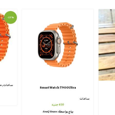
-17%
ساعات
,
مو
Smart Watch T900Ultra
ساعات
650
جنيه
يباع بواسطة:
SouQ Youns