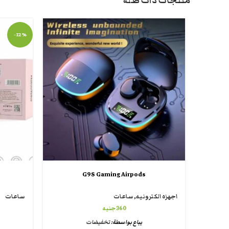
منتجات ذات صلة
-12%
G9S Gaming Airpods
اجهزه الكترونيه
,
ساعات
ساعات
360
جنيه
يباع بواسطة:
تخفيضات