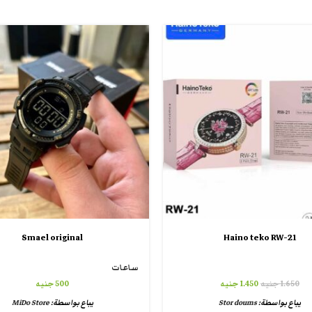
Smael original
Haino teko RW-21
ساعات
1.650
جنيه
1.450
جنيه
500
جنيه
يباع بواسطة:
Stor doums
يباع بواسطة:
MiDo Store