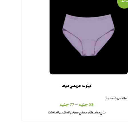
-10%
كيلوت حريمي موف
ملابس داخلية
58
جنيه
–
77
جنيه
يباع بواسطة:
مصنع صيرفي للملابس الداخلية