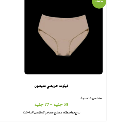
-10%
كيلوت حريمي سيمون
ملابس داخلية
58
جنيه
–
77
جنيه
يباع بواسطة:
مصنع صيرفي للملابس الداخلية