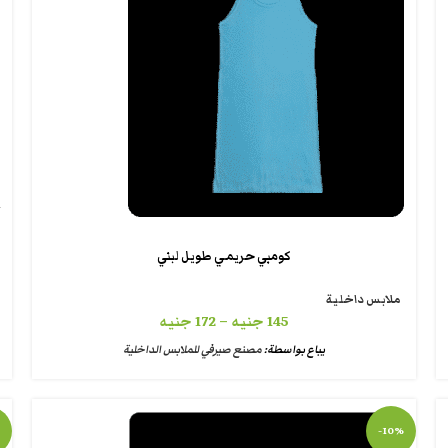
كومبي حريمي طويل لبني
ملابس داخلية
145
جنيه
–
172
جنيه
يباع بواسطة:
مصنع صيرفي للملابس الداخلية
-10%