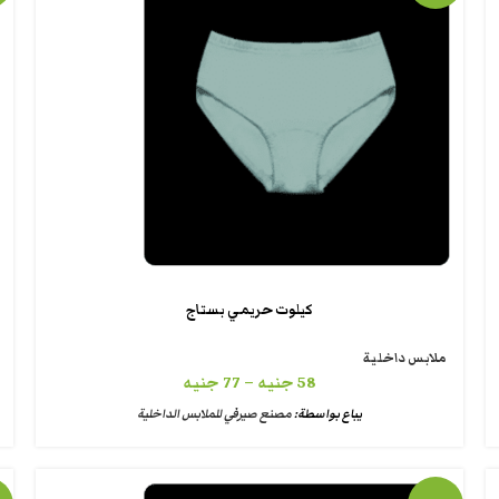
كيلوت حريمي بستاج
ملابس داخلية
58
جنيه
–
77
جنيه
يباع بواسطة:
مصنع صيرفي للملابس الداخلية