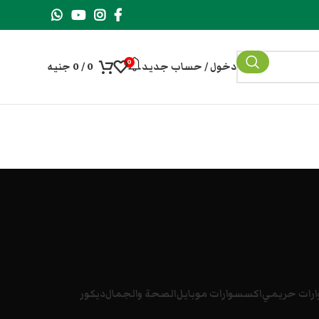
0
دخول / حساب جديد
0
/
0
جنيه
رات حريمي
اكسسوارات موبايل
الصحة والجمال
ديكور