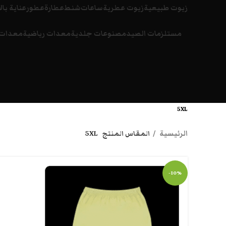
زيوت طبيعية
زيوت عطرية
ساعات
شنط
عطارة
عطور
عناية بال
مستلزمات الصيد
مصنوعات جلدية
معدات رياضية
معدات 
5XL
الرئيسية
المقاس المنتج
5XL
-10%