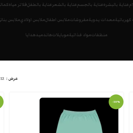
ام
عناية بالبشره
عناية بالجسم
عناية بالشعر
عناية بالطفل
فلاتر مياه
كمالي
كهربائية
معدات يدوية
مفروشات
ملابس اطفال
ملابس اولادي
ملابس بنات
منظفات
مواد غذائية
موبايلات
هاندميد
هدايا
عرض
12
-10%