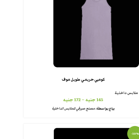
كومبي حريمي طويل موف
ملابس داخلية
145
جنيه
–
172
جنيه
يباع بواسطة:
مصنع صيرفي للملابس الداخلية
-10%