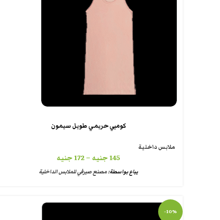
كومبي حريمي طويل سيمون
ملابس داخلية
145
جنيه
–
172
جنيه
يباع بواسطة:
مصنع صيرفي للملابس الداخلية
-10%