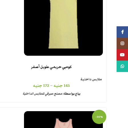
فيسبوك
انستجرام
يوتيوب
واتس اب
كومبي حريمي طويل أصفر
ملابس داخلية
145
جنيه
–
172
جنيه
يباع بواسطة:
مصنع صيرفي للملابس الداخلية
-10%