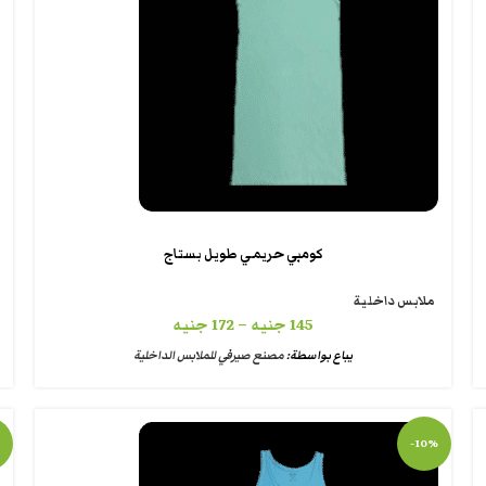
كومبي حريمي طويل بستاج
ملابس داخلية
145
جنيه
–
172
جنيه
يباع بواسطة:
مصنع صيرفي للملابس الداخلية
-10%