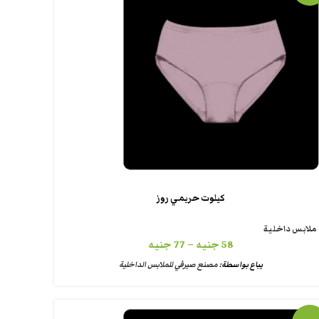
كيلوت حريمي روز
ملابس داخلية
58
جنيه
–
77
جنيه
يباع بواسطة:
مصنع صيرفي للملابس الداخلية