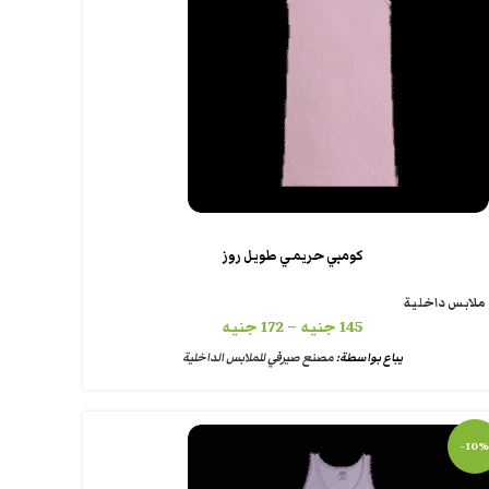
كومبي حريمي طويل روز
ملابس داخلية
145
جنيه
–
172
جنيه
يباع بواسطة:
مصنع صيرفي للملابس الداخلية
-10%