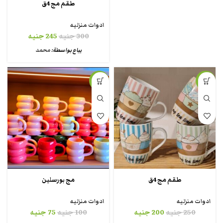
طقم مج 4ق
ادوات منزليه
300
جنيه
245
جنيه
يباع بواسطة:
محمد
-25%
-20%
طقم مج 4ق
مج بورسلين
ادوات منزليه
ادوات منزليه
250
جنيه
200
جنيه
100
جنيه
75
جنيه