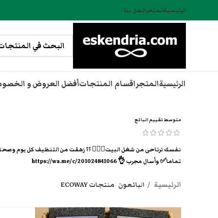
الرئيسية
المتجر
اتصل بنا
الرئيسية
المتجر
اقسام المنتجات
أفضل العروض و الخصو
متوسط تقييم البائع
تماما✅ وأسال مجرب 👌 https://wa.me/c/201024841066
الرئيسية
البائعون
منتجات ECOWAY