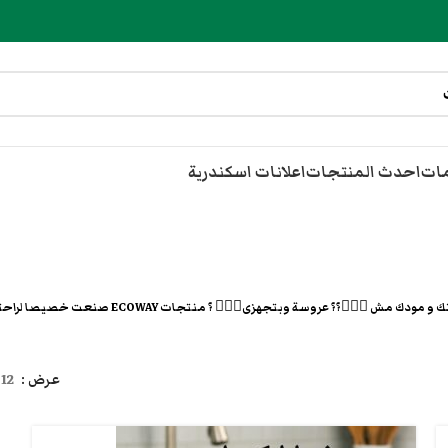
مات
احدث المنتجات
اعلانات اسكندرية
نفسك ترتاحى من شغل البيت🙆🏻‍♀️ ؟؟ زهقت من التن
عرض
12