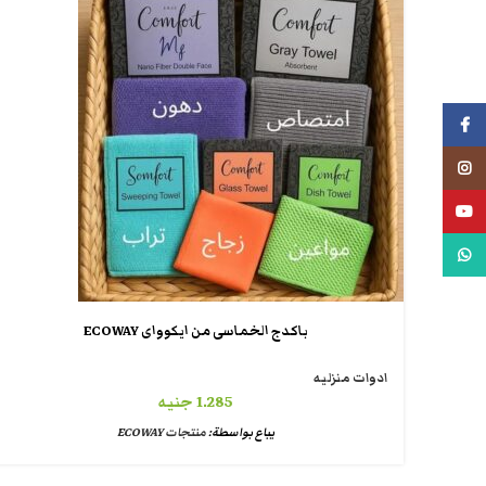
فيسبوك
انستجرام
يوتيوب
واتس اب
باكدج الخماسى من ايكوواى ECOWAY
ادوات منزليه
1.285
جنيه
يباع بواسطة:
منتجات ECOWAY