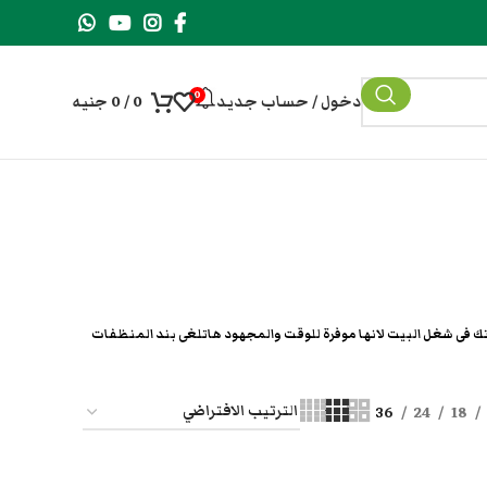
0
دخول / حساب جديد
0
/
0
جنيه
ظيف كل يوم وصحتك و مودك مش 🤦🏻‍♀️؟؟ عروسة وبتجهزى👰🏻‍♀ ؟ منتجات ECOWAY صنعت خصيصا لراحتك فى شغل البيت لانها موفرة للوقت والمجهود هاتلغى بند المنظفات
36
24
18