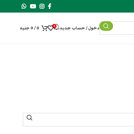
0
دخول / حساب جديد
0
/
0
جنيه