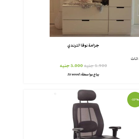
جزامة نوفا الترندي
اثاث
5.900
جنيه
5.000
جنيه
يباع بواسطة:
3z wood
-17%