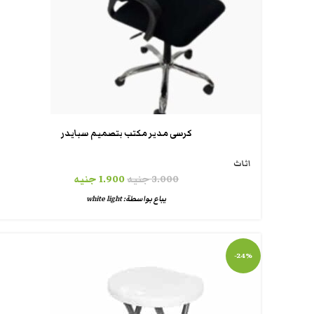
كرسى مدير مكتب بتصميم سبايدر
اثاث
3.000
جنيه
1.900
جنيه
يباع بواسطة:
white light
-24%