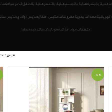
ام
عناية بالبشره
عناية بالجسم
عناية بالشعر
عناية بالطفل
فلاتر مياه
كمالي
كهربائية
معدات يدوية
مفروشات
ملابس اطفال
ملابس اولادي
ملابس بنات
منظفات
مواد غذائية
موبايلات
هاندميد
هدايا
عرض
12
-17%