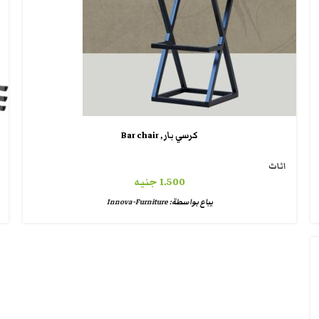
كرسي بار , Bar chair
اثاث
1.500
جنيه
يباع بواسطة:
Innova-Furniture