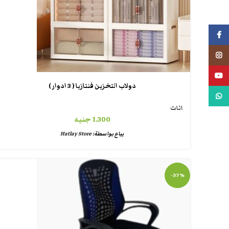
فيسبوك
انستجرام
يوتيوب
دولاب التخزين فنتازيا ( 3 ادوار )
واتس اب
اثاث
1.300
جنيه
يباع بواسطة:
Hatlay Store
-37%