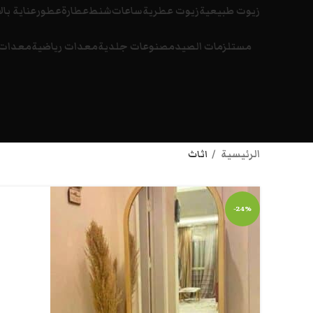
زيوت طبيعية
زيوت عطرية
ساعات
شنط
عطارة
عطور
عناية بال
مستلزمات الصيد
مصنوعات جلدية
معدات رياضية
معدات 
الرئيسية
اثاث
-24%