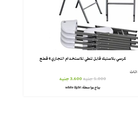
كرسي بلاستيك قابل للطي للاستخدام التجاري 4 قطع
اثاث
5.000
جنيه
3.600
جنيه
يباع بواسطة:
white light