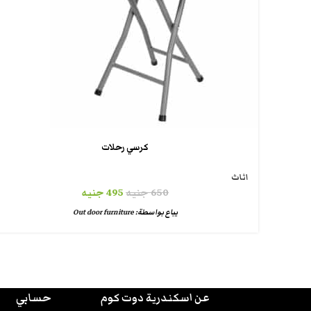
كرسي رحلات
اثاث
650
جنيه
495
جنيه
يباع بواسطة:
Out door furniture
عن اسكندرية دوت كوم
حسابي