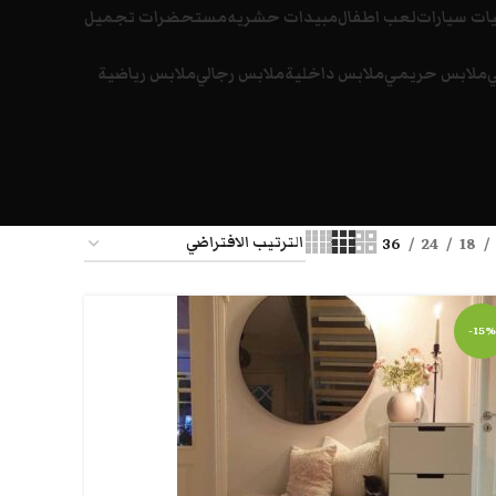
ات سيارات
لعب اطفال
مبيدات حشريه
مستحضرات تجميل
ي
ملابس حريمي
ملابس داخلية
ملابس رجالي
ملابس رياضية
36
24
18
-15%