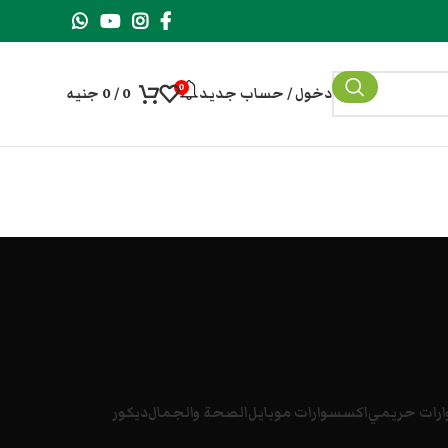
0
دخول / حساب جديد
0
/
0
جنيه
رات حريمي
اكسسوارات موبايل
الصحة والجمال
ديكور