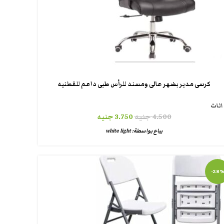
كرسى مدير بضهر عالى ومسند للرأس طبى داعم للقطنيه
اثاث
4.500
جنيه
3.750
جنيه
يباع بواسطة:
white light
-28