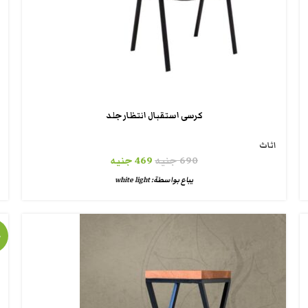
كرسى استقبال انتظار جلد
اثاث
690
جنيه
469
جنيه
يباع بواسطة:
white light
%