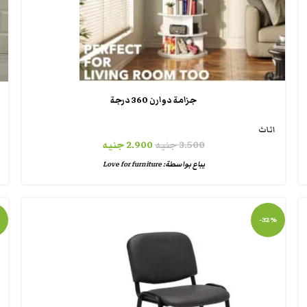
جزامة دوارن 360 درجة
اثاث
3.500
جنيه
2.900
جنيه
يباع بواسطة:
Love for furniture
-32%