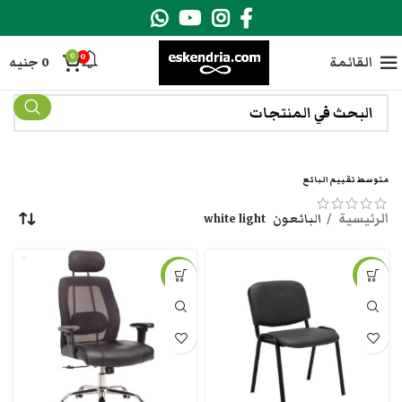
0
0
القائمة
0
جنيه
متوسط تقييم البائع
الرئيسية
البائعون
white light
-17%
-32%