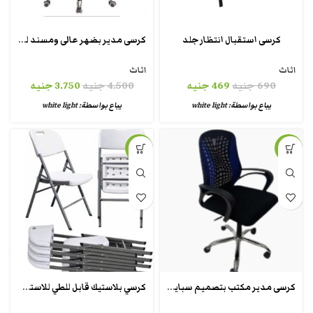
كرسى مدير بضهر عالى ومسند للرأس طبى داعم للقطنيه
كرسى استقبال انتظار جلد
اثاث
اثاث
690
جنيه
469
جنيه
4.500
جنيه
3.750
جنيه
يباع بواسطة:
white light
يباع بواسطة:
white light
-28%
-37%
كرسى مدير مكتب بتصميم سبايدر
كرسي بلاستيك قابل للطي للاستخدام التجاري 4 قطع