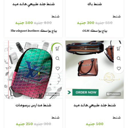
شنط باك
شنط جلد طبيعي هاند ميد
شنط
شنط
550
جنيه
300
جنيه
800
جنيه
500
جنيه
يباع بواسطة:
OLM
يباع بواسطة:
The elegant leathers
-17%
شنط جلد طبيعي هاند ميد
شنط مدارس برسومات
شنط
شنط
500
جنيه
300
جنيه
250
جنيه