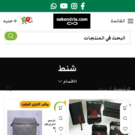
0
0
القائمة
0
جنيه
شنط
الاقسام
الرئيسية
شنط
-7%