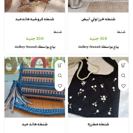
شنطه خرز لولي ابيض
شنطه كروشيه هاندميد
شنط
شنط
350
جنيه
250
جنيه
يباع بواسطة:
Gallery 7ennah
يباع بواسطة:
Gallery 7ennah
-13%
جديد
شنطه مطرزه
شنطه هاند ميد