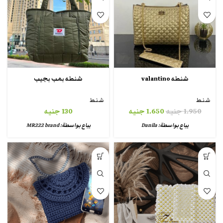
شنطه valantino
شنطه بمب بجيب
شنط
شنط
1.950
جنيه
1.650
جنيه
130
جنيه
يباع بواسطة:
Danila
يباع بواسطة:
MR222 brand