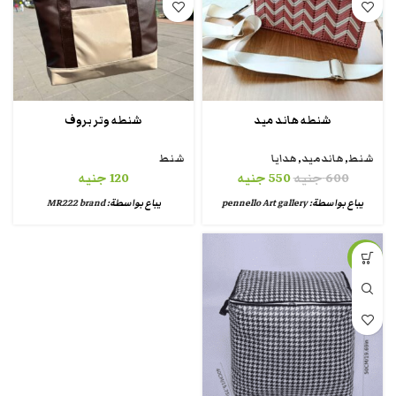
شنطه هاند ميد
شنطه وتر بروف
شنط
,
هاندميد
,
هدايا
شنط
600
جنيه
550
جنيه
120
جنيه
يباع بواسطة:
pennello Art gallery
يباع بواسطة:
MR222 brand
-3%