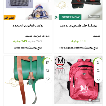
برتيفية جلد طبيعى هاند ميد
بوكس التخزين المتعدد
شنط
ادوات منزليه
,
شنط
300
جنيه
269
جنيه
249
جنيه
يباع بواسطة:
The elegant leathers
يباع بواسطة:
Zahra store
-38%
-45%