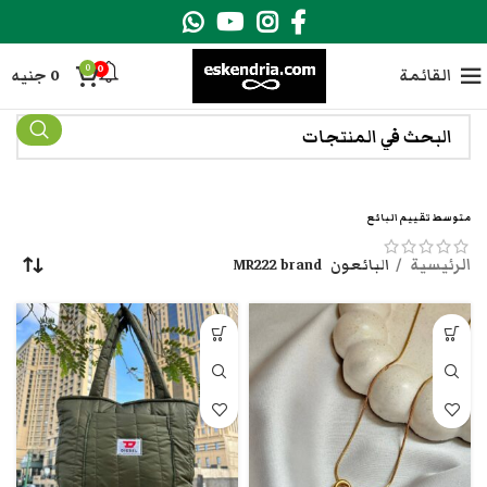
0
0
القائمة
0
جنيه
متوسط تقييم البائع
الرئيسية
البائعون
MR222 brand