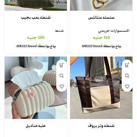
سلسله ستانلس
شنطه بمب بجيب
اكسسوارات حريمي
شنط
110
جنيه
130
جنيه
يباع بواسطة:
MR222 brand
يباع بواسطة:
MR222 brand
شنطه وتر بروف
علبه مناديل