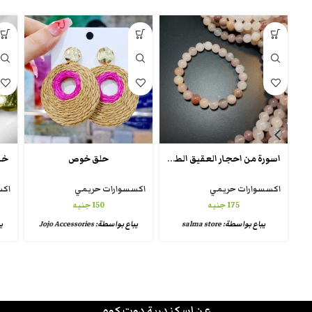
اسورة من احجار العقيق الطبيعي
حلق خوص
خا
اكسسوارات حريمي
اكسسوارات حريمي
اكس
175
جنيه
150
جنيه
يباع بواسطة:
salma store
يباع بواسطة:
Jojo Accessories
ي
عن اسكندرية دوت كوم