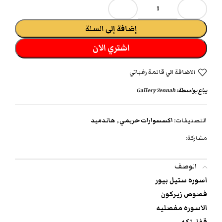
إضافة إلى السلة
اشتري الان
الاضافة الي قائمة رغباتي
يباع بواسطة:
Gallery 7ennah
التصنيفات:
اكسسوارات حريمي
,
هاندميد
مشاركة:
الوصف
اسوره ستيل بيور
فصوص زيركون
الاسوره مفصليه
قفل تكه