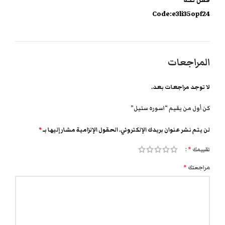
Code:e3li35opf24
المراجعات
لا توجد مراجعات بعد.
كن أول من يقيم “اسوره ستيل”
لن يتم نشر عنوان بريدك الإلكتروني.
الحقول الإلزامية مشار إليها بـ
*
تقييمك
*
مراجعتك
*