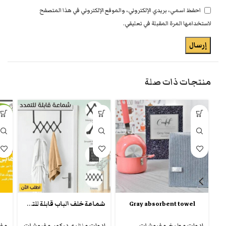
احفظ اسمي، بريدي الإلكتروني، والموقع الإلكتروني في هذا المتصفح
لاستخدامها المرة المقبلة في تعليقي.
منتجات ذات صلة
-21%
شماعة خلف الباب قابلة للتمدد
Gray absorbent towel
ادوات مطبخ
,
مفروشات
ادوات منزليه
,
ديكور
,
مفروشات
مف