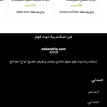
280
جنيه
275
جنيه
يباع بواسطة:
Ecoway safi Alex
يباع بواسطة:
Zahra store
عن اسكندرية دوت كوم
إسكندرية دوت كوم سوق تجاري يشمل ويعرض جميع انواع البضائع
حسابي
المتجر
حسابي