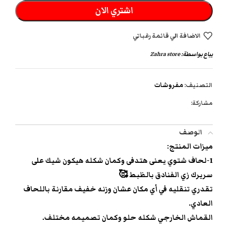
اشتري الان
الاضافة الي قائمة رغباتي
يباع بواسطة:
Zahra store
التصنيف:
مفروشات
مشاركة:
الوصف
ميزات المنتج:
1-لحاف شتوي يعنى هتدفى وكمان شكله هيكون شيك على
سريرك زي الفنادق بالظبط 🥰
تقدري تنقليه في أي مكان عشان وزنه خفيف مقارنة باللحاف
العادي.
القماش الخارجي شكله حلو وكمان تصميمه مختلف.