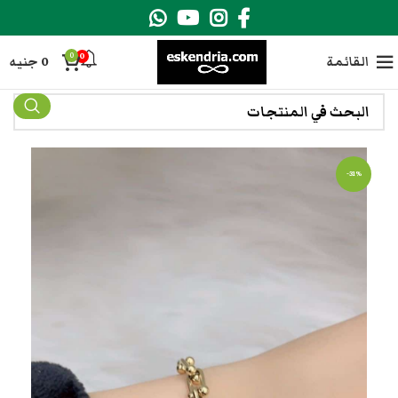
0
0
القائمة
0
جنيه
-31%