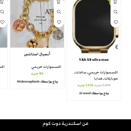
-46%
أنسيال استانلس
Y&h X8 ultra max
اكسسوارات حريمي
اكس
اكسسوارات حريمي
,
ساعات
,
80
جنيه
موبايلات
,
هدايا
يباع بواسطة:
Mohraawghzala
2.300
جنيه
1.250
جنيه
يباع بواسطة:
3z wood
عن اسكندرية دوت كوم