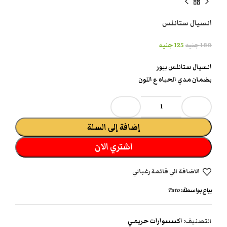
انسيال ستانلس
180
جنيه
125
جنيه
انسيال ستانلس بيور
بضمان مدي الحياه ع اللون
إضافة إلى السلة
اشتري الان
الاضافة الي قائمة رغباتي
يباع بواسطة:
Tato
التصنيف:
اكسسوارات حريمي