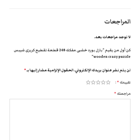
المراجعات
لا توجد مراجعات بعد.
كن أول من يقيم “بازل بورد خشبى مفكك 248 قطعة تقطيع كريزى شيبس
wooden crazy puzzle”
لن يتم نشر عنوان بريدك الإلكتروني.
الحقول الإلزامية مشار إليها بـ
*
تقييمك
*
مراجعتك
*