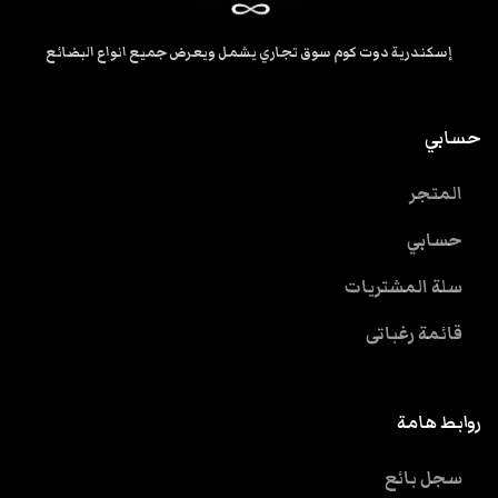
إسكندرية دوت كوم سوق تجاري يشمل ويعرض جميع انواع البضائع
حسابي
المتجر
حسابي
سلة المشتريات
قائمة رغباتى
روابط هامة
سجل بائع