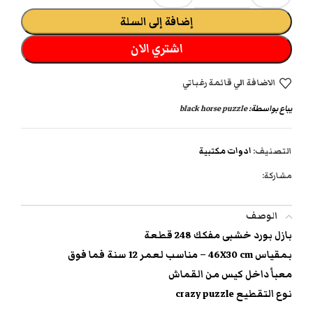
إضافة إلى السلة
اشتري الان
الاضافة الي قائمة رغباتي
يباع بواسطة:
black horse puzzle
التصنيف:
ادوات مكتبية
مشاركة:
الوصف
بازل بورد خشبى مفكك 248 قطعة
بمقياس 46X30 cm – مناسب لعمر 12 سنة فما فوق
معبأ داخل كيس من القماش
نوع التقطيع crazy puzzle