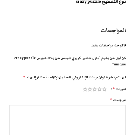
نوع التقطيع crazy puzzle
المراجعات
لا توجد مراجعات بعد.
كن أول من يقيم “بازل خشبى كريزي شيبس من بلاك هورس crazy puzzle
unique”
لن يتم نشر عنوان بريدك الإلكتروني.
الحقول الإلزامية مشار إليها بـ
*
تقييمك
*
مراجعتك
*