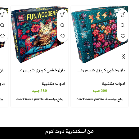
بازل خشبى كريزي شيبس من بلاك هورس crazy puzzle mosic
بازل خشبى كريزي شيبس من بلاك هورس fun wooden puzzle
ادوات مكتبية
ادوات مكتبية
ادو
300
جنيه
280
جنيه
يباع بواسطة:
black horse puzzle
يباع بواسطة:
black horse puzzle
يب
عن اسكندرية دوت كوم