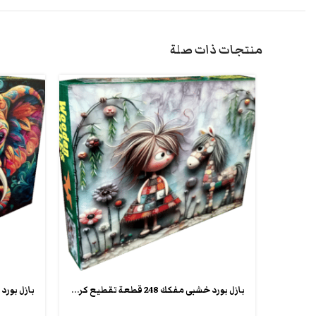
منتجات ذات صلة
بازل بورد خشبى مفكك 248 قطعة تقطيع كريزى شيبس wooden crazy puzzle