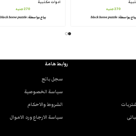
تبية
ادوات مكتبية
270
جنيه
270
جنيه
باع بواسطة:
black horse puzzle
يباع بواسطة:
black horse puzzle
روابط هامة
سجل بائع
سياسة الخصوصية
شتريات
الشروط والاحكام
باتى
سياسة الارجاع ورد الاموال