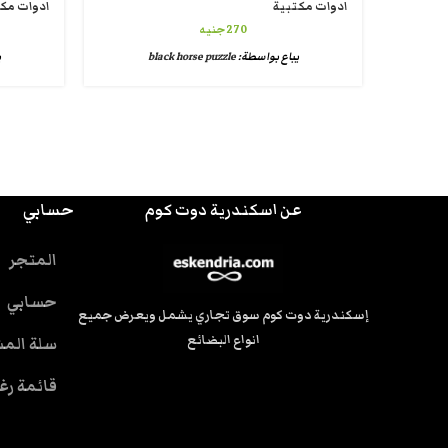
ادوات مكتبية
ادوات مك
270
جنيه
يباع بواسطة:
black horse puzzle
ي
عن اسكندرية دوت كوم
حسابي
المتجر
حسابي
إسكندرية دوت كوم سوق تجاري يشمل ويعرض جميع
انواع البضائع
سلة الم
قائمة رغ