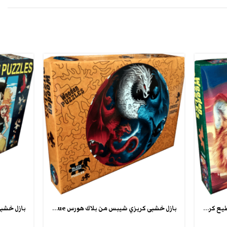
بازل بورد خشبى مفكك 248 قطعة تقطيع كريزى شيبس wooden crazy puzzle
بازل خشبى كريزي شيبس من بلاك هورس crazy puzzle unique