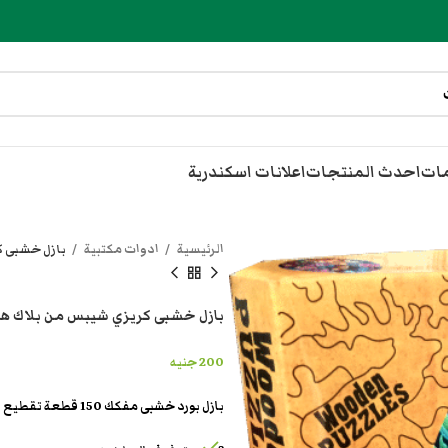
مات
احدث المنتجات
اعلانات اسكندرية
الرئيسية
ادوات مكتبية
بازل خشبى كريزي 
بازل خشبى كريزي شيبس من بلاك هورس puzzle unique
200
جنيه
بازل بورد خشبى مفكك 150 قطعة تقطيع كريزى شيبس unique crazy puzzle