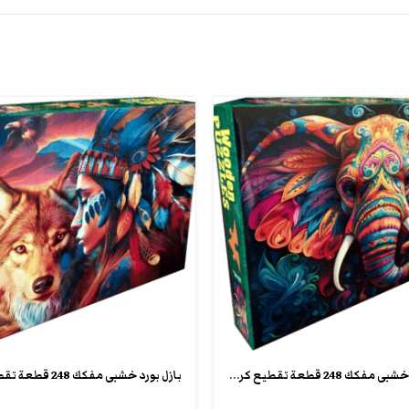
بازل بورد خشبى مفكك 248 قطعة تقطيع كريزى شيبس wooden crazy puzzle