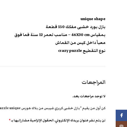
unique shape
بازل بورد خشبى مفكك 150 قطعة
بمقياس 46X30 cm – مناسب لعمر 12 سنة فما فوق
معبأ داخل كيس من القماش
نوع التقطيع crazy puzzle
المراجعات
لا توجد مراجعات بعد.
كن أول من يقيم “بازل خشبى كريزي شيبس من بلاك هورس crazy puzzle unique”
فيسبوك
لن يتم نشر عنوان بريدك الإلكتروني.
الحقول الإلزامية مشار إليها بـ
*
انستجرام