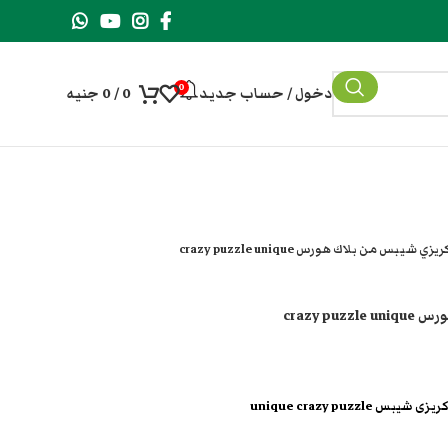
0
دخول / حساب جديد
0
/
0
جنيه
شيبس من بلاك هورس crazy puzzle unique
crazy 