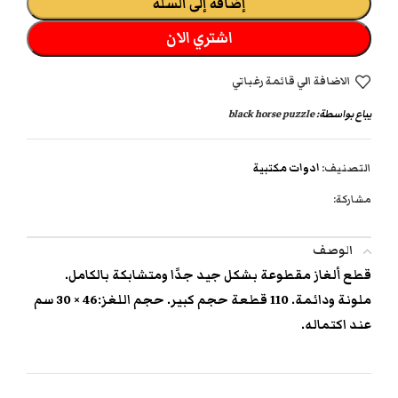
إضافة إلى السلة
اشتري الان
الاضافة الي قائمة رغباتي
يباع بواسطة:
black horse puzzle
التصنيف:
ادوات مكتبية
مشاركة:
الوصف
قطع ألغاز مقطوعة بشكل جيد جدًا ومتشابكة بالكامل.
ملونة ودائمة. 110 قطعة حجم كبير. حجم اللغز:46 × 30 سم
عند اكتماله.