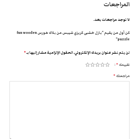
المراجعات
لا توجد مراجعات بعد.
كن أول من يقيم “بازل خشبى كريزي شيبس من بلاك هورس fun wooden
puzzle”
لن يتم نشر عنوان بريدك الإلكتروني.
الحقول الإلزامية مشار إليها بـ
*
تقييمك
*
مراجعتك
*