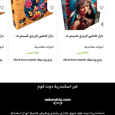
بازل خشبى كريزي شيبس من بلاك هورس anthology wooden puzzle5
بازل خشبى كريزي شيبس من بلاك هورس crazy puzzle unique
ادوات مكتبية
ادوات مكتبية
ادو
320
جنيه
200
جنيه
يباع بواسطة:
black horse puzzle
يباع بواسطة:
black horse puzzle
يب
عن اسكندرية دوت كوم
إسكندرية دوت كوم سوق تجاري يشمل ويعرض جميع انواع البضائع