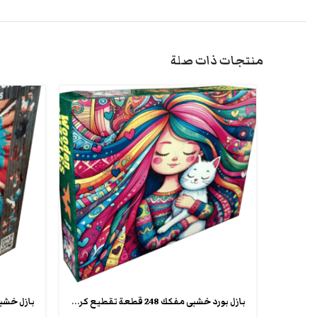
منتجات ذات صلة
بازل بورد خشبى مفكك 248 قطعة تقطيع كريزى شيبس wooden crazy puzzle