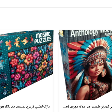
بازل خشبى كريزي شيبس من بلاك هورس anthology wooden puzzle5