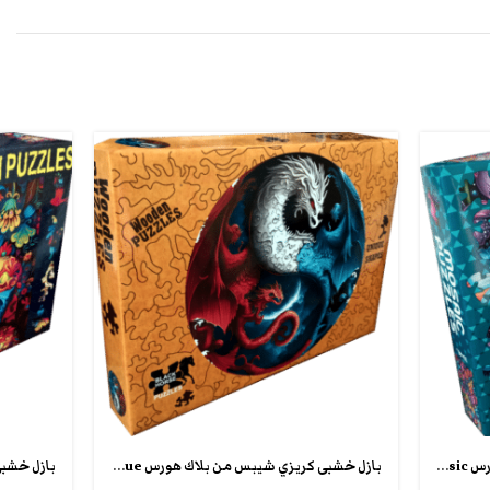
بازل خشبى كريزي شيبس من بلاك هورس crazy puzzle mosic
بازل خشبى كريزي شيبس من بلاك هورس crazy puzzle unique