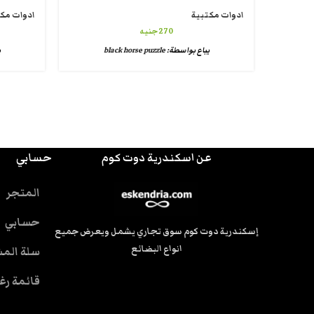
ادوات مكتبية
ادوات مك
270
جنيه
يباع بواسطة:
black horse puzzle
ي
عن اسكندرية دوت كوم
حسابي
المتجر
حسابي
إسكندرية دوت كوم سوق تجاري يشمل ويعرض جميع
انواع البضائع
سلة الم
قائمة رغ