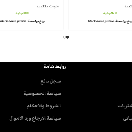
تبية
ادوات مكتبية
320
جنيه
300
جنيه
باع بواسطة:
black horse puzzle
يباع بواسطة:
black horse puzzle
روابط هامة
سجل بائع
سياسة الخصوصية
شتريات
الشروط والاحكام
باتى
سياسة الارجاع ورد الاموال