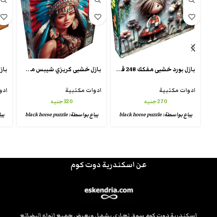
بازل بورد خشبى مفكك 248 قطعة تقطيع كريزى شيبس wooden crazy puzzle
بازل خشبى كريزي شيبس من بلاك هورس anthology wooden puzzle5
ادوات مكتبية
ادوات مكتبية
ادو
270
جنيه
320
جنيه
يباع بواسطة:
black horse puzzle
يباع بواسطة:
black horse puzzle
يب
عن اسكندرية دوت كوم
إسكندرية دوت كوم سوق تجاري يشمل ويعرض جميع انواع البضائع