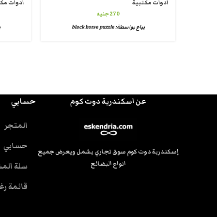
ادوات مكتبية
ادوات مك
270
جنيه
يباع بواسطة:
black horse puzzle
ي
عن اسكندرية دوت كوم
حسابي
المتجر
حسابي
إسكندرية دوت كوم سوق تجاري يشمل ويعرض جميع
انواع البضائع
سلة الم
قائمة رغ