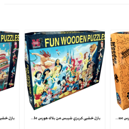
بازل خشبى كريزي شيبس من بلاك هورس crazy puzzle unique
بازل خشبى كريزي شيبس من بلاك هورس fun wooden puzzle