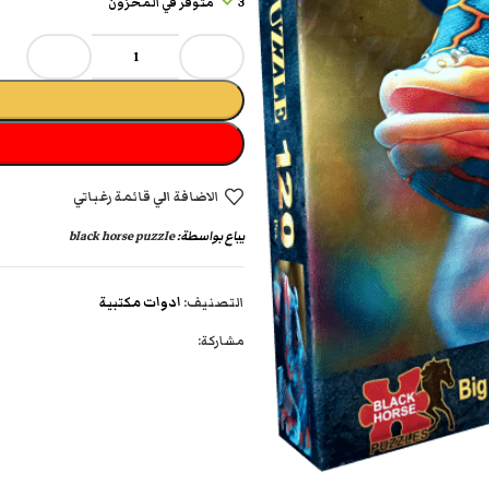
3 متوفر في المخزون
الاضافة الي قائمة رغباتي
يباع بواسطة:
black horse puzzle
التصنيف:
ادوات مكتبية
مشاركة: