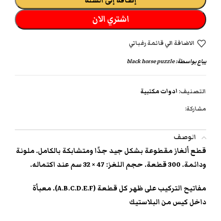
اشتري الان
الاضافة الي قائمة رغباتي
يباع بواسطة:
black horse puzzle
التصنيف:
ادوات مكتبية
مشاركة:
الوصف
قطع ألغاز مقطوعة بشكل جيد جدًا ومتشابكة بالكامل. ملونة
ودائمة. 300 قطعة. حجم اللغز: 47 × 32 سم عند اكتماله.
مفاتيح التركيب على ظهر كل قطعة (A.B.C.D.E.F). معبأة
داخل كيس من البلاستيك