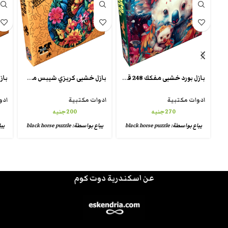
بازل بورد خشبى مفكك 248 قطعة تقطيع كريزى شيبس wooden crazy puzzle
بازل خشبى كريزي شيبس من بلاك هورس crazy puzzle unique
ادوات مكتبية
ادوات مكتبية
ادو
270
جنيه
200
جنيه
يباع بواسطة:
black horse puzzle
يباع بواسطة:
black horse puzzle
يب
عن اسكندرية دوت كوم