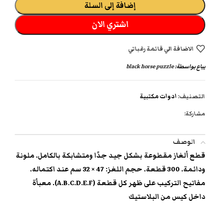
إضافة إلى السلة
اشتري الان
الاضافة الي قائمة رغباتي
يباع بواسطة:
black horse puzzle
التصنيف:
ادوات مكتبية
مشاركة:
الوصف
قطع ألغاز مقطوعة بشكل جيد جدًا ومتشابكة بالكامل. ملونة
ودائمة. 300 قطعة. حجم اللغز: 47 × 32 سم عند اكتماله.
مفاتيح التركيب على ظهر كل قطعة (A.B.C.D.E.F). معبأة
داخل كيس من البلاستيك