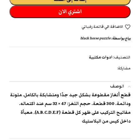
اشتري الان
الاضافة الي قائمة رغباتي
يباع بواسطة:
black horse puzzle
التصنيف:
ادوات مكتبية
مشاركة:
الوصف
قطع ألغاز مقطوعة بشكل جيد جدًا ومتشابكة بالكامل. ملونة
ودائمة. 300 قطعة. حجم اللغز: 47 × 32 سم عند اكتماله.
مفاتيح التركيب على ظهر كل قطعة (A.B.C.D.E.F). معبأة
داخل كيس من البلاستيك