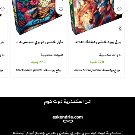
بازل بورد خشبى مفكك 248 قطعة تقطيع كريزى شيبس wooden crazy puzzle
بازل خشبى كريزي شيبس من بلاك هورس fun wooden puzzle
ادوات مكتبية
ادوات مكتبية
ادو
270
جنيه
280
جنيه
يباع بواسطة:
black horse puzzle
يباع بواسطة:
black horse puzzle
يب
عن اسكندرية دوت كوم
إسكندرية دوت كوم سوق تجاري يشمل ويعرض جميع انواع البضائع