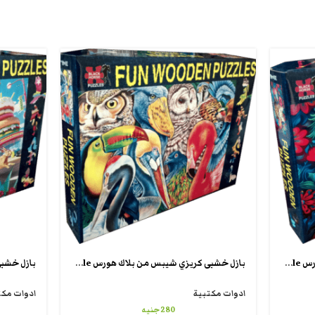
بازل خشبى كريزي شيبس من بلاك هورس fun wooden puzzle
بازل خشبى كريزي شيبس من بلاك هورس fun wooden puzzle
ادوات مكتبية
ادوات مكت
280
جنيه