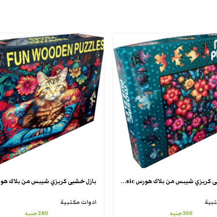
بازل خشبى كريزي شيبس من بلاك هورس crazy puzzle mosic
تبية
ادوات مكتبية
300
جنيه
280
جنيه