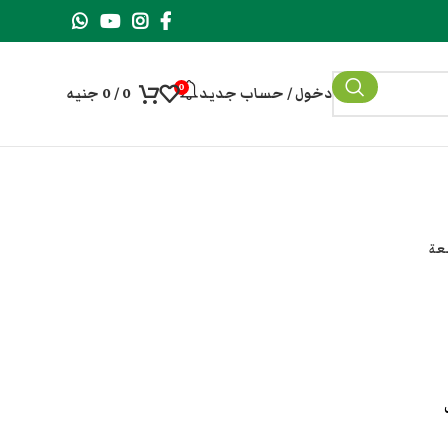
0
دخول / حساب جديد
0
/
0
جنيه