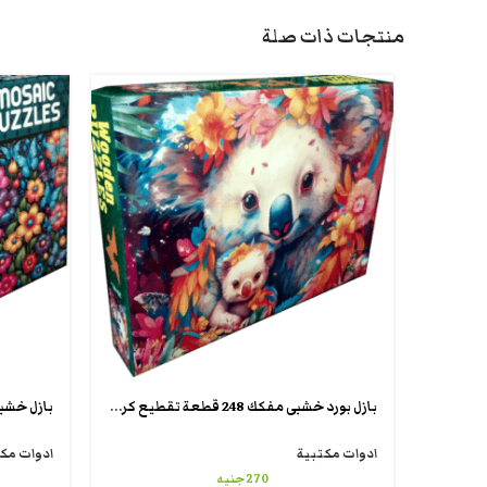
منتجات ذات صلة
بازل بورد خشبى مفكك 248 قطعة تقطيع كريزى شيبس wooden crazy puzzle
ادوات مكتبية
ادوات مك
270
جنيه