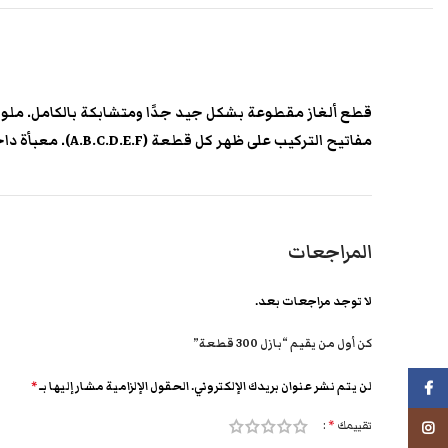
قطع ألغاز مقطوعة بشكل جيد جدًا ومتشابكة بالكامل. ملونة ودائمة. 300 قطعة. حجم اللغز: 47 × 32
مفاتيح التركيب على ظهر كل قطعة (A.B.C.D.E.F). معبأة داخل كيس من البلاستيك
المراجعات
لا توجد مراجعات بعد.
كن أول من يقيم “بازل 300 قطعة”
لن يتم نشر عنوان بريدك الإلكتروني.
الحقول الإلزامية مشار إليها بـ
*
فيسبوك
تقييمك
*
انستجرام