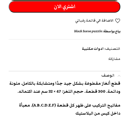
اشتري الان
الاضافة الي قائمة رغباتي
يباع بواسطة:
black horse puzzle
التصنيف:
ادوات مكتبية
مشاركة:
الوصف
قطع ألغاز مقطوعة بشكل جيد جدًا ومتشابكة بالكامل. ملونة
ودائمة. 300 قطعة. حجم اللغز: 47 × 32 سم عند اكتماله.
مفاتيح التركيب على ظهر كل قطعة (A.B.C.D.E.F). معبأة
داخل كيس من البلاستيك