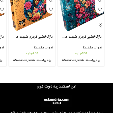
بازل خشبى كريزي شيبس من بلاك هورس crazy puzzle mosic
بازل خشبى كريزي شيبس من بلاك هورس crazy puzzle unique
ادوات مكتبية
ادوات مكتبية
ادو
300
جنيه
200
جنيه
يباع بواسطة:
black horse puzzle
يباع بواسطة:
black horse puzzle
يب
عن اسكندرية دوت كوم
إسكندرية دوت كوم سوق تجاري يشمل ويعرض جميع انواع البضائع