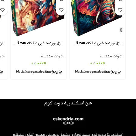
بازل بورد خشبى مفكك 248 قطعة تقطيع كريزى شيبس wooden crazy puzzle
بازل بورد خشبى مفكك 248 قطعة تقطيع كريزى شيبس wooden crazy puzzle
ادوات مكتبية
ادوات مكتبية
ادو
270
جنيه
270
جنيه
يباع بواسطة:
black horse puzzle
يباع بواسطة:
black horse puzzle
يب
عن اسكندرية دوت كوم
إسكندرية دوت كوم سوق تجاري يشمل ويعرض جميع انواع البضائع