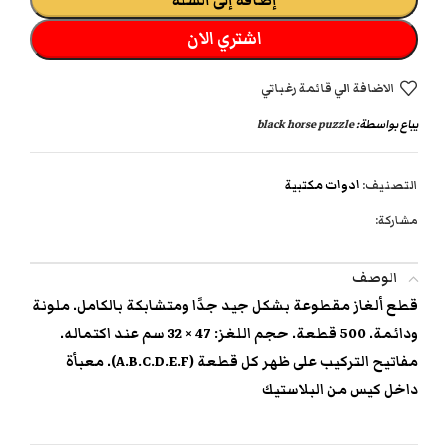
إضافة إلى السلة
اشتري الان
الاضافة الي قائمة رغباتي
يباع بواسطة:
black horse puzzle
التصنيف:
ادوات مكتبية
مشاركة:
الوصف
قطع ألغاز مقطوعة بشكل جيد جدًا ومتشابكة بالكامل. ملونة
ودائمة. 500 قطعة. حجم اللغز: 47 × 32 سم عند اكتماله.
مفاتيح التركيب على ظهر كل قطعة (A.B.C.D.E.F). معبأة
داخل كيس من البلاستيك