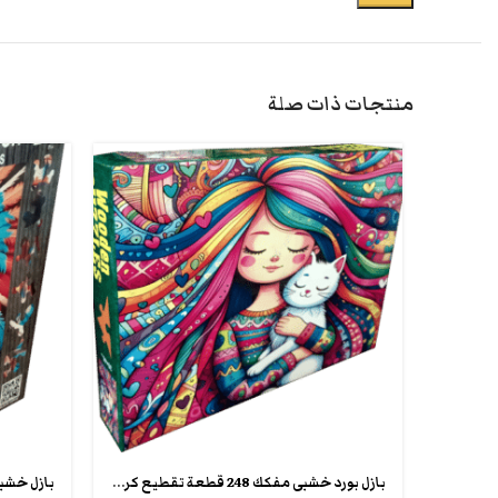
منتجات ذات صلة
بازل بورد خشبى مفكك 248 قطعة تقطيع كريزى شيبس wooden crazy puzzle