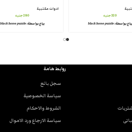
تبية
ادوات مكتبية
320
جنيه
280
جنيه
باع بواسطة:
black horse puzzle
يباع بواسطة:
black horse puzzle
روابط هامة
سجل بائع
سياسة الخصوصية
شتريات
الشروط والاحكام
باتى
سياسة الارجاع ورد الاموال