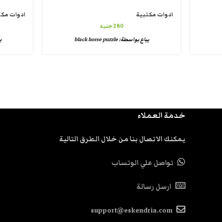
ادوات مكتبية
ادوات مكت
280
جنيه
يباع بواسطة:
black horse puzzle
ي
خدمة العملاء
يمكنك الاتصال بنا من خلال الطرق التالية
تواصل علي الوتساب
ارسل رسالة
support@eskendria.com