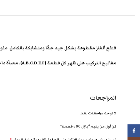
قطع ألغاز مقطوعة بشكل جيد جدًا ومتشابكة بالكامل. ملونة ودائمة. 500 قطعة. حجم اللغز: 47 × 32
مفاتيح التركيب على ظهر كل قطعة (A.B.C.D.E.F). معبأة داخل كيس من البلاستيك
المراجعات
لا توجد مراجعات بعد.
كن أول من يقيم “بازل 500 قطعة”
فيسبوك
لن يتم نشر عنوان بريدك الإلكتروني.
الحقول الإلزامية مشار إليها بـ
*