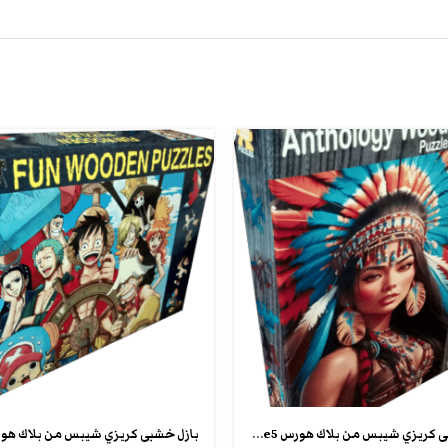
بازل خشبى كريزي شيبس من بلاك هورس anthology wooden puzzle5