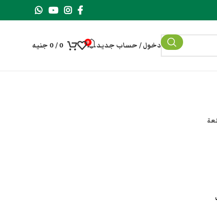
0
دخول / حساب جديد
0
/
0
جنيه