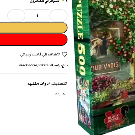
3 متوفر في المخزون
الاضافة الي قائمة رغباتي
يباع بواسطة:
black horse puzzle
التصنيف:
ادوات مكتبية
مشاركة: