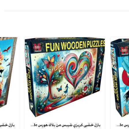
بازل خشبى كريزي شيبس من بلاك هورس fun wooden puzzle
بازل خشبى كريزي شيبس من بلاك هورس fun wooden puzzle