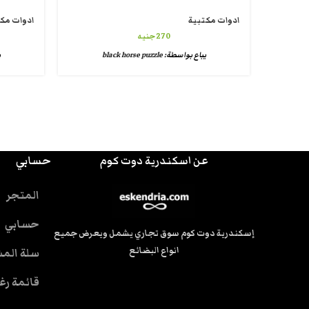
ادوات مكتبية
ادوات مك
270
جنيه
يباع بواسطة:
black horse puzzle
ي
عن اسكندرية دوت كوم
حسابي
المتجر
حسابي
إسكندرية دوت كوم سوق تجاري يشمل ويعرض جميع
انواع البضائع
سلة الم
قائمة رغ