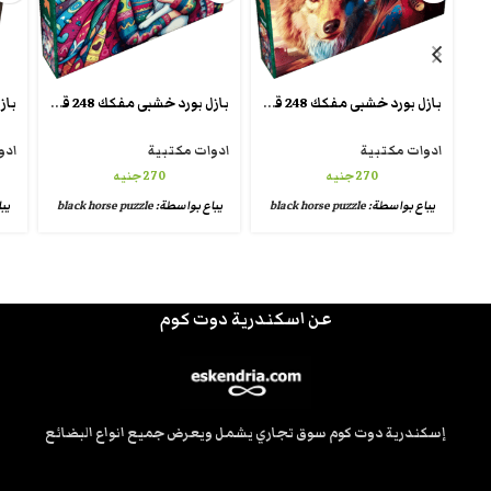
بازل بورد خشبى مفكك 248 قطعة تقطيع كريزى شيبس wooden crazy puzzle
بازل بورد خشبى مفكك 248 قطعة تقطيع كريزى شيبس wooden crazy puzzle
ادوات مكتبية
ادوات مكتبية
ادو
270
جنيه
270
جنيه
يباع بواسطة:
black horse puzzle
يباع بواسطة:
black horse puzzle
يب
عن اسكندرية دوت كوم
إسكندرية دوت كوم سوق تجاري يشمل ويعرض جميع انواع البضائع