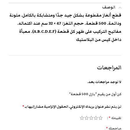
الوصف
قطع ألغاز مقطوعة بشكل جيد جدًا ومتشابكة بالكامل. ملونة
ودائمة. 500 قطعة. حجم اللغز: 47 × 32 سم عند اكتماله.
مفاتيح التركيب على ظهر كل قطعة (A.B.C.D.E.F). معبأة
داخل كيس من البلاستيك
المراجعات
لا توجد مراجعات بعد.
كن أول من يقيم “بازل 500 قطعة”
لن يتم نشر عنوان بريدك الإلكتروني.
الحقول الإلزامية مشار إليها بـ
*
تقييمك
*
مراجعتك
*