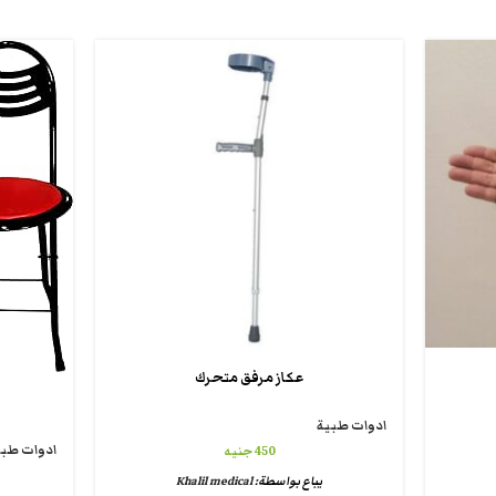
عكاز مرفق متحرك
ادوات طبية
ادوات طبي
450
جنيه
يباع بواسطة:
Khalil medical