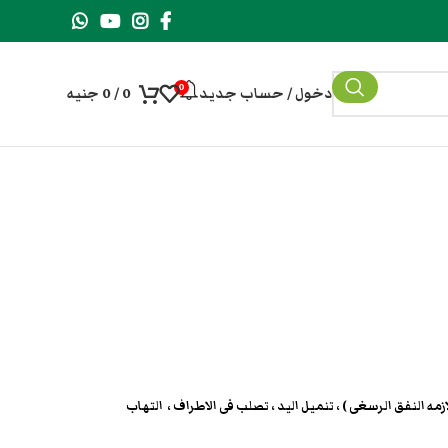
0
دخول / حساب جديد
0
/
0
جنيه
مه النفق الرسغى ) ، تنميل اليد ، تصلب فى الاطراف ، التهاب