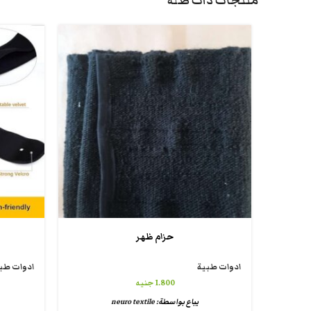
منتجات ذات صلة
حزام ظهر
ادوات طبية
ادوات طب
1.800
جنيه
يباع بواسطة:
neuro textile