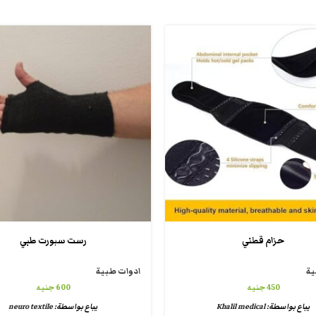
حزام قطني
رست سبورت طبي
ية
ادوات طبية
450
جنيه
600
جنيه
يباع بواسطة:
Khalil medical
يباع بواسطة:
neuro textile