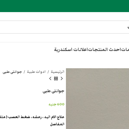
مات
احدث المنتجات
اعلانات اسكندرية
الرئيسية
ادوات طبية
جوانتى طبى
جوانتى طبى
600
جنيه
علاج الام اليد ، رعشه ، ضغط العصب ( متلاز
المفاصل