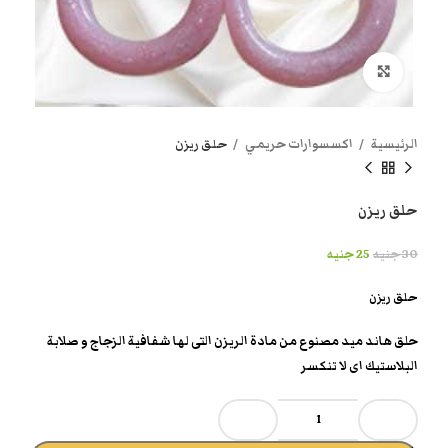
انقر هنا لتكبير الصورة
الرئيسية
اكسسوارات حريمي
حلق ريزن
حلق ريزن
30
جنيه
25
جنيه
حلق ريزن
حلق هاند ميد مصنوع من مادة الريزن التى لها شفافية الزجاج و صلابة
البلاستيك اى لا تنكسر