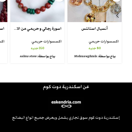
اسورة رجالي و حريمي من الاحجار الكريمة
أنسيال استانلس
اكسسوارات حريمي
اكسسوارات حريمي
اكس
80
جنيه
350
جنيه
يباع بواسطة:
Mohraawghzala
يباع بواسطة:
salma store
عن اسكندرية دوت كوم
إسكندرية دوت كوم سوق تجاري يشمل ويعرض جميع انواع البضائع