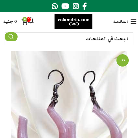
0
0
القائمة
0
جنيه
-17%