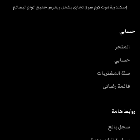
إسكندرية دوت كوم سوق تجاري يشمل ويعرض جميع انواع البضائع
حسابي
المتجر
حسابي
سلة المشتريات
قائمة رغباتى
روابط هامة
سجل بائع