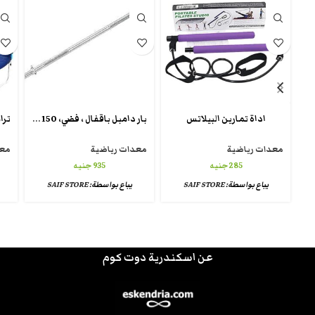
بار دامبل باقفال ، فضي، 150 سم، حديد
اداة تمارين البيلاتس
معدات رياضية
معدات رياضية
معد
285
جنيه
935
جنيه
يباع بواسطة:
SAIF STORE
يباع بواسطة:
SAIF STORE
عن اسكندرية دوت كوم