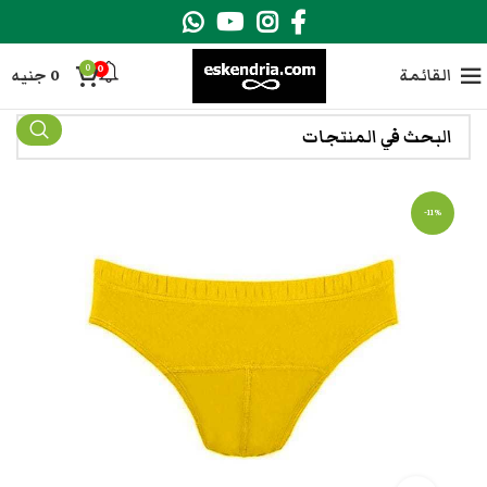
0
0
القائمة
0
جنيه
-11%