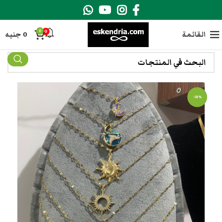
0
0
القائمة
0
جنيه
-31%