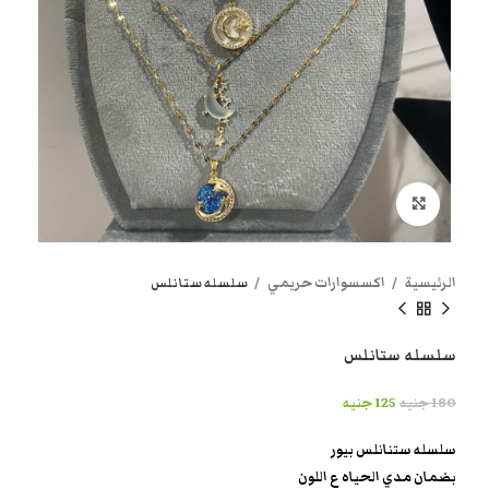
انقر هنا لتكبير الصورة
الرئيسية
اكسسوارات حريمي
سلسله ستانلس
سلسله ستانلس
180
جنيه
125
جنيه
سلسله ستنانلس بيور
بضمان مدي الحياه ع اللون