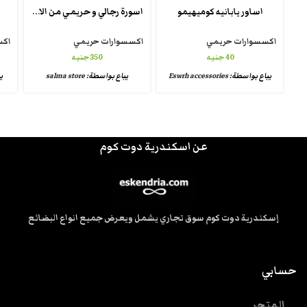
اسورة رجالي و حريمي من الاحجار الكريمة
اساور يابانيه كوميهيمو
اكسسوارات حريمي
اكسسوارات حريمي
اكس
40
جنيه
350
جنيه
يباع بواسطة:
Eswrh accessories
يباع بواسطة:
salma store
ي
عن اسكندرية دوت كوم
إسكندرية دوت كوم سوق تجاري يشمل ويعرض جميع انواع البضائع
حسابي
المتجر