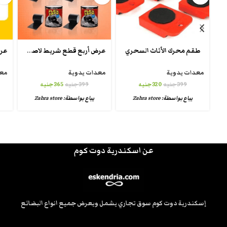
عرض أربع قطع شريط لاصق Flex Tape
طقم محرك الأثاث السحري
معدات يدوية
معدات يدوية
معد
399
جنيه
320
جنيه
399
جنيه
365
جنيه
يباع بواسطة:
Zahra store
يباع بواسطة:
Zahra store
عن اسكندرية دوت كوم
إسكندرية دوت كوم سوق تجاري يشمل ويعرض جميع انواع البضائع