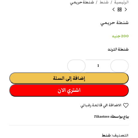
الرئيسية
شنط
شنطة حريمي
شنطة حريمي
200
جنيه
شنطة الترند
إضافة إلى السلة
اشتري الان
الاضافة الي قائمة رغباتي
يباع بواسطة:
Tikastore
التصنيف:
شنط