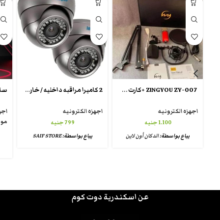
ZINGYOU ZY-007 +كارت صوت v8
2 كاميرا مراقبه داخليه / خارجيه رؤيه ليليه واضحه 2 ميجا بيكسل
اجهزه الكترونيه
اجهزه الكترونيه
اجه
موب
1.100
جنيه
799
جنيه
يباع بواسطة:
الدكان أون لاين
يباع بواسطة:
SAIF STORE
عن اسكندرية دوت كوم