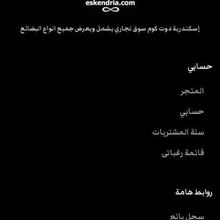
إسكندرية دوت كوم سوق تجاري يشمل ويعرض جميع انواع البضائع
حسابي
المتجر
حسابي
سلة المشتريات
قائمة رغباتى
روابط هامة
سجل بائع