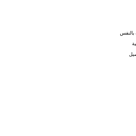
 بالنفس
ية
صيل