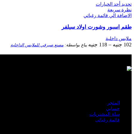
تحديد أحد الخيارات
نظرة سريعة
الاضافة الي قائمة رغباتي
طقم اسبور وشورت اولاد سيلفر
ملابس داخلية
102
جنيه
–
118
جنيه
يباع بواسطة:
مصنع صيرفي للملابس الداخلية
عن اسكندرية دوت كوم
إسكندرية دوت كوم سوق تجاري يشمل ويعرض جميع انواع البضائع
حسابي
المتجر
حسابي
سلة المشتريات
قائمة رغباتى
روابط هامة