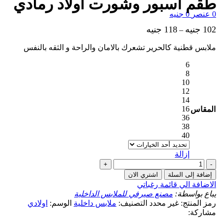
طقم اسبور وشورت اولاد رمادي
0
عنصر
0
جنيه
102
جنيه
118
جنيه
–
ملابس قطنية كالحرير تشعرك بالامان والراحة و الثقه بالنفس
6
8
10
12
14
16
المقاس
36
38
40
إزالة
كمية
طقم
إضافة إلى السلة
اشتري الان
اسبور
الاضافة الي قائمة رغباتي
وشورت
يباع بواسطة:
مصنع صيرفي للملابس الداخلية
اولاد
رمز المنتج:
غير محدد
التصنيف:
ملابس داخلية
الوسم:
اولادي
رمادي
مشاركة: