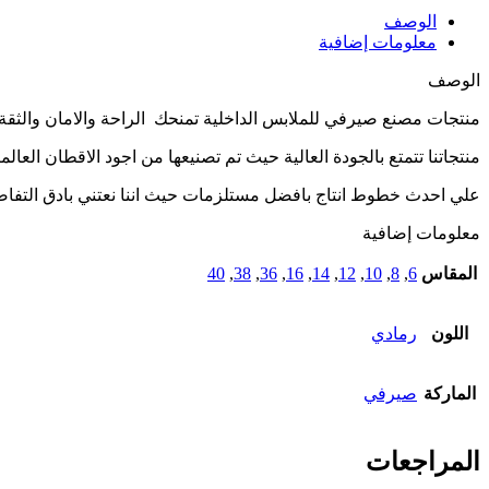
الوصف
معلومات إضافية
الوصف
منتجات مصنع صيرفي للملابس الداخلية تمنحك الراحة والامان والثقة
منتجاتنا تتمتع بالجودة العالية حيث تم تصنيعها من اجود الاقطان العالم
علي احدث خطوط انتاج بافضل مستلزمات حيث اننا نعتني بادق التفا
معلومات إضافية
المقاس
6
,
8
,
10
,
12
,
14
,
16
,
36
,
38
,
40
اللون
رمادي
الماركة
صيرفي
المراجعات