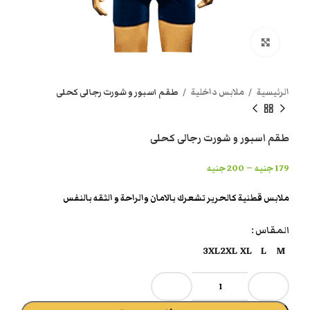
انقر هنا لتكبير الصورة
الرئيسية
ملابس داخلية
طقم اسبور و شورت رجالى كحلى
طقم اسبور و شورت رجالى كحلى
–
179
جنيه
200
جنيه
ملابس قطنية كالحرير تشعرك بالامان والراحة و الثقه بالنفس
المقاس
3XL
2XL
XL
L
M