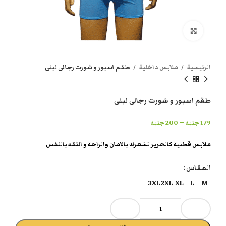
انقر هنا لتكبير الصورة
الرئيسية
ملابس داخلية
طقم اسبور و شورت رجالى لبنى
طقم اسبور و شورت رجالى لبنى
–
179
جنيه
200
جنيه
ملابس قطنية كالحرير تشعرك بالامان والراحة و الثقه بالنفس
المقاس
3XL
2XL
XL
L
M