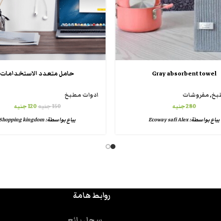
Gray absorbent towel
حامل متعدد الاستخدامات
بخ
,
مفروشات
ادوات مطبخ
280
جنيه
150
جنيه
120
جنيه
يباع بواسطة:
Ecoway safi Alex
يباع بواسطة:
Shopping kingdom
روابط هامة
سجل بائع