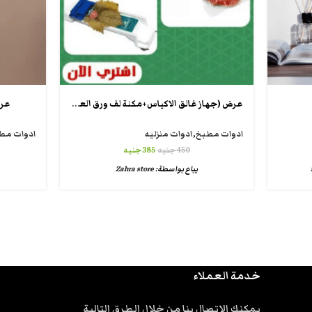
عرض (جهاز غالق الاكياس+مكنة لف ورق العنب)
عرض 3 قطع مري
ادوات مطبخ
,
ادوات منزليه
ادوات مط
450
جنيه
385
جنيه
يباع بواسطة:
Zahra store
خدمة العملاء
يمكنك الاتصال بنا من خلال الطرق التالية