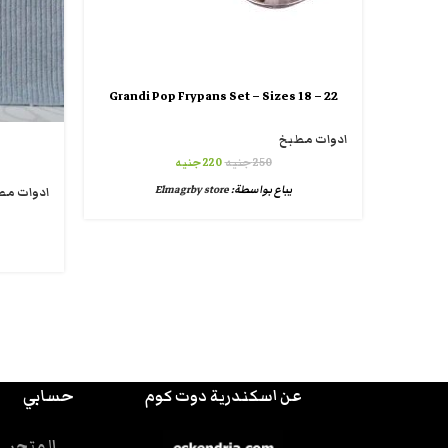
Grandi Pop Frypans Set – Sizes 18 – 22
ادوات مطبخ
250
جنيه
220
جنيه
يباع بواسطة:
Elmagrby store
ادوات مط
عن اسكندرية دوت كوم
حسابي
المتجر